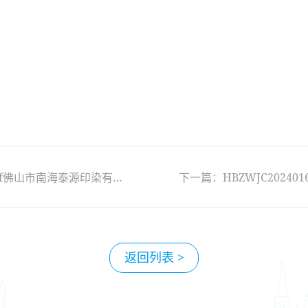
上一篇：HBZWJC20240173-技术报告公开信息表.pdf佛山市南海泰源印染有限公司
返回列表 >