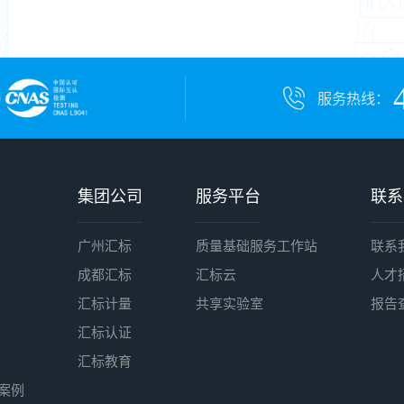
服务热线：
集团公司
服务平台
联系
广州汇标
质量基础服务工作站
联系
成都汇标
汇标云
人才
汇标计量
共享实验室
报告
汇标认证
汇标教育
案例