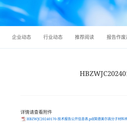
企业动态
行业动态
推荐阅读
报告作废
HBZWJC20
详情请查看附件
HBZWJC20240170-技术报告公开信息表.pdf英德美尔高分子材