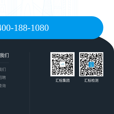
400-188-1080
我们
我们
招聘
汇标集团
汇标检测
查询