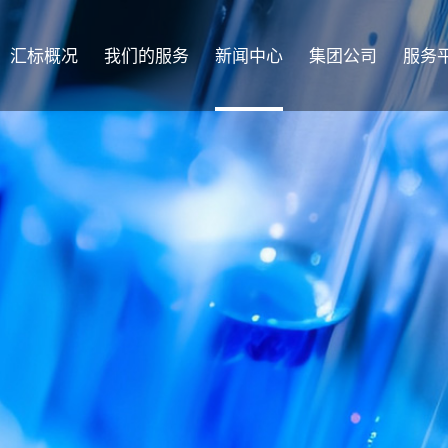
汇标概况
我们的服务
新闻中心
集团公司
服务