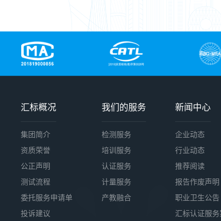
汇标概况
我们的服务
新闻中心
集团简介
检测服务
企业动态
资质荣誉
培训服务
行业动态
公正声明
认证服务
推荐阅读
测试流程
计量服务
报告作废声明
委托服务申请单
产教融合
职业卫生公告
投诉建议
汇标认证服务