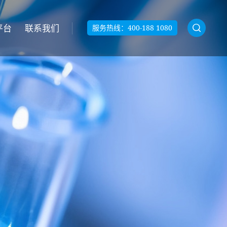
平台
联系我们
服务热线：
400-188 1080