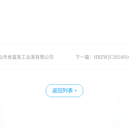
 佛山市肯富来工业泵有限公司
下一篇：HBZWJC202
返回列表 >