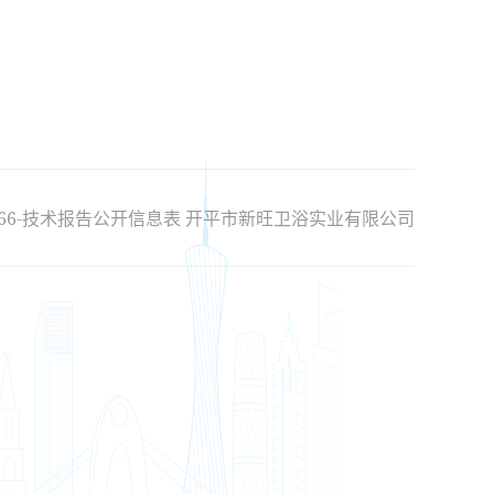
40166-技术报告公开信息表 开平市新旺卫浴实业有限公司