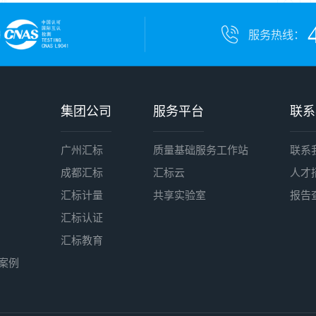
服务热线：
集团公司
服务平台
联系
广州汇标
质量基础服务工作站
联系
成都汇标
汇标云
人才
汇标计量
共享实验室
报告
汇标认证
汇标教育
案例